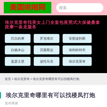
埃尔克里奇找美女上门全套包夜莞式大保健桑拿
按摩一条龙服务
巴尔的摩
罗克维尔
安那波利斯
白杨木山
贝塞斯达
埃利科特市
盖瑟士堡
波托马克
埃尔克里奇
首页
>
埃尔克里奇
>
埃尔克里奇哪里有可以找楼凤打炮
埃尔克里奇哪里有可以找楼凤打炮
发布商家: