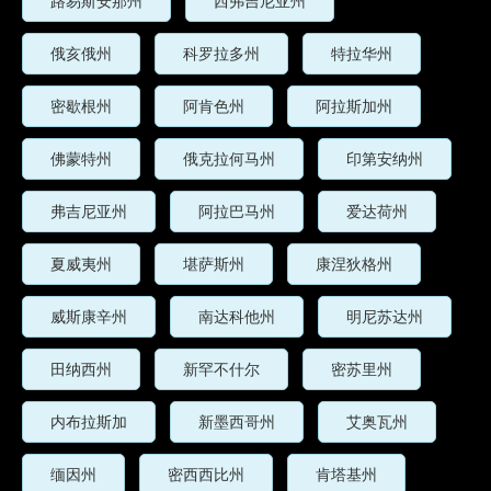
路易斯安那州
西弗吉尼亚州
俄亥俄州
科罗拉多州
特拉华州
密歇根州
阿肯色州
阿拉斯加州
佛蒙特州
俄克拉何马州
印第安纳州
弗吉尼亚州
阿拉巴马州
爱达荷州
夏威夷州
堪萨斯州
康涅狄格州
威斯康辛州
南达科他州
明尼苏达州
田纳西州
新罕不什尔
密苏里州
内布拉斯加
新墨西哥州
艾奥瓦州
缅因州
密西西比州
肯塔基州