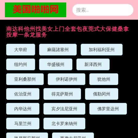
南达科他州找美女上门全套包夜莞式大保健桑拿
按摩一条龙服务
大华府
麻薩諸塞州
加利福利亚州
纽约州
华盛顿州
新泽西州
亚利桑那州
伊利诺伊州
犹他州
佐治亚州
得克萨斯州
俄勒冈州
内华达州
宾夕法尼亚州
佛罗里达州
马里兰州
北卡罗来纳州